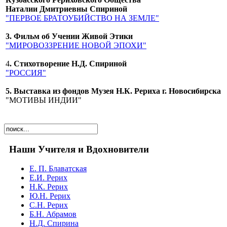
Наталии Дмитриевны Спириной
"ПЕРВОЕ БРАТОУБИЙСТВО НА ЗЕМЛЕ"
3. Фильм об Учении Живой Этики
"МИРОВОЗЗРЕНИЕ НОВОЙ ЭПОХИ"
4
. Стихотворение Н.Д. Спириной
"РОССИЯ"
5. Выставка из фондов Музея Н.К. Рериха г. Новосибирска
"МОТИВЫ ИНДИИ"
Наши Учителя и Вдохновители
Е. П. Блаватская
Е.И. Рерих
Н.К. Рерих
Ю.Н. Рерих
С.Н. Рерих
Б.Н. Абрамов
Н.Д. Спирина