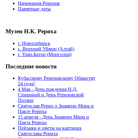
Начинания Рерихов
Памятные даты
Музеи Н.К. Рериха
г. Новосибирск
с. Верхний Уймон (Алтай)
г. Улан-Батор (Монголия)
Последние новости
Кубасскому Рериховскому Обществу
24 года!
4 Мая - День рождения Н.Д.
Спириной и День Рериховской
Поэзии
Святослав Рерих о Знамени Мира и
Пакте Рериха
15 апреля - День Знамени Мира и
Пакта Рериха
Пейзажи и цветы на картинах
Святослава Рериха