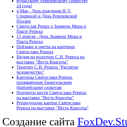
Кубасскому Рериховскому Обществу
24 года!
4 Мая - День рождения Н.Д.
Спириной и День Рериховской
Поэзии
Святослав Рерих о Знамени Мира и
Пакте Рериха
15 апреля - День Знамени Мира и
Пакта Рериха
Пейзажи и цветы на картинах
Святослава Рериха
Индия на полотнах С.Н. Рериха на
выставке "Весть Красоты"
Триптих С.Н. Рериха "Распятое
человечество"
Картины Святослава Рериха,
посвящённые Евангельским
(Библейским) сюжетам
Портреты кисти Святослава Рериха
на выставке "Весть Красоты"
Репродукции картин Святослава
Рериха на выставке "Весть Красоты"
Создание сайта
FoxDev.St