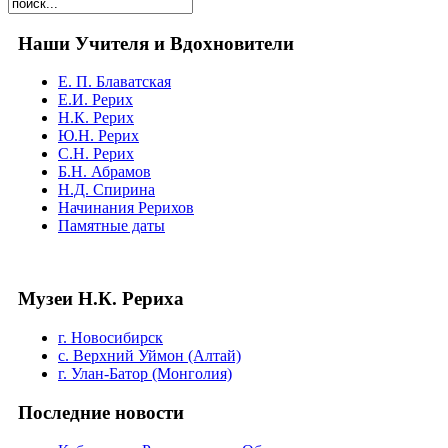
Наши Учителя и Вдохновители
Е. П. Блаватская
Е.И. Рерих
Н.К. Рерих
Ю.Н. Рерих
С.Н. Рерих
Б.Н. Абрамов
Н.Д. Спирина
Начинания Рерихов
Памятные даты
Музеи Н.К. Рериха
г. Новосибирск
с. Верхний Уймон (Алтай)
г. Улан-Батор (Монголия)
Последние новости