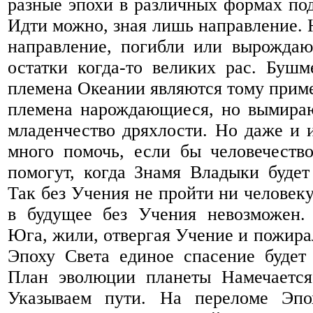
разные эпохи в различных формах по
Идти можно, зная лишь направление. 
направление, погибли или вырождаю
остатки когда-то великих рас. Бушм
племена Океании являются тому приме
племена нарождающиеся, но вымира
младенчество дряхлости. Но даже и
много помочь, если бы человечеств
помогут, когда Знамя Владыки будет
Так без Учения не пройти ни человеку
в будущее без Учения невозможен.
Юга, жили, отвергая Учение и пожирал
Эпоху Света единое спасение будет
План эволюции планеты Намечаетс
Указываем пути. На переломе Эпо