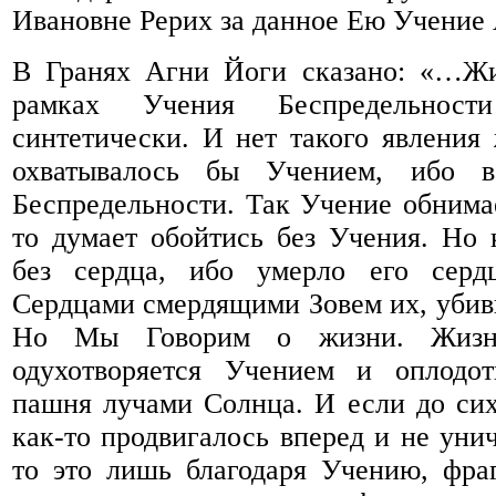
Ивановне Рерих за данное Ею Учение
В Гранях Агни Йоги сказано: «…Жи
рамках Учения Беспредельност
синтетически. И нет такого явления 
охватывалось бы Учением, ибо в
Беспредельности. Так Учение обнимае
то думает обойтись без Учения. Но 
без сердца, ибо умерло его сердц
Сердцами смердящими Зовем их, убивш
Но Мы Говорим о жизни. Жизн
одухотворяется Учением и оплодот
пашня лучами Солнца. И если до сих
как-то продвигалось вперед и не уни
то это лишь благодаря Учению, фра