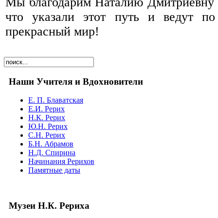
Мы благодарим Наталию Дмитриевну 
что указали этот путь и ведут п
прекрасный мир!
Наши Учителя и Вдохновители
Е. П. Блаватская
Е.И. Рерих
Н.К. Рерих
Ю.Н. Рерих
С.Н. Рерих
Б.Н. Абрамов
Н.Д. Спирина
Начинания Рерихов
Памятные даты
Музеи Н.К. Рериха