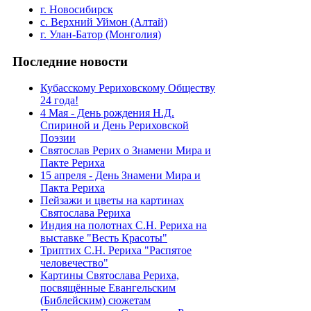
г. Новосибирск
с. Верхний Уймон (Алтай)
г. Улан-Батор (Монголия)
Последние новости
Кубасскому Рериховскому Обществу
24 года!
4 Мая - День рождения Н.Д.
Спириной и День Рериховской
Поэзии
Святослав Рерих о Знамени Мира и
Пакте Рериха
15 апреля - День Знамени Мира и
Пакта Рериха
Пейзажи и цветы на картинах
Святослава Рериха
Индия на полотнах С.Н. Рериха на
выставке "Весть Красоты"
Триптих С.Н. Рериха "Распятое
человечество"
Картины Святослава Рериха,
посвящённые Евангельским
(Библейским) сюжетам