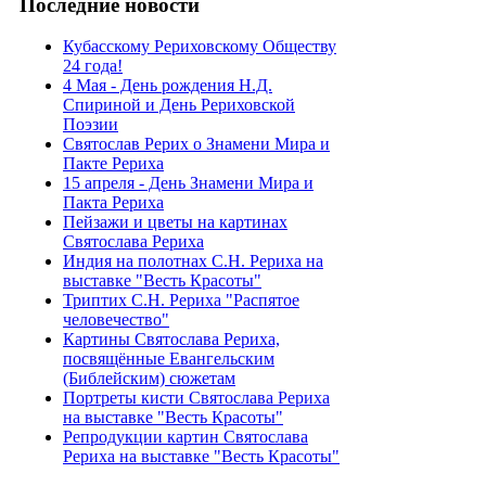
Последние новости
Кубасскому Рериховскому Обществу
24 года!
4 Мая - День рождения Н.Д.
Спириной и День Рериховской
Поэзии
Святослав Рерих о Знамени Мира и
Пакте Рериха
15 апреля - День Знамени Мира и
Пакта Рериха
Пейзажи и цветы на картинах
Святослава Рериха
Индия на полотнах С.Н. Рериха на
выставке "Весть Красоты"
Триптих С.Н. Рериха "Распятое
человечество"
Картины Святослава Рериха,
посвящённые Евангельским
(Библейским) сюжетам
Портреты кисти Святослава Рериха
на выставке "Весть Красоты"
Репродукции картин Святослава
Рериха на выставке "Весть Красоты"