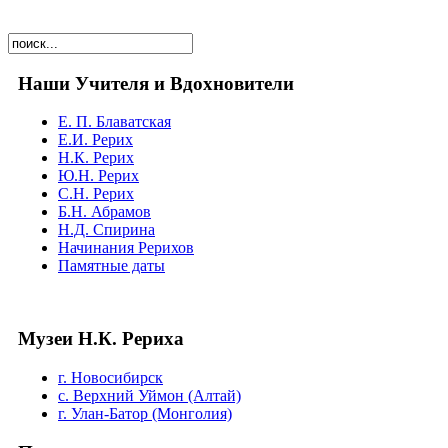
Наши Учителя и Вдохновители
Е. П. Блаватская
Е.И. Рерих
Н.К. Рерих
Ю.Н. Рерих
С.Н. Рерих
Б.Н. Абрамов
Н.Д. Спирина
Начинания Рерихов
Памятные даты
Музеи Н.К. Рериха
г. Новосибирск
с. Верхний Уймон (Алтай)
г. Улан-Батор (Монголия)