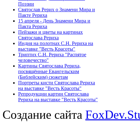
Поэзии
Святослав Рерих о Знамени Мира и
Пакте Рериха
15 апреля - День Знамени Мира и
Пакта Рериха
Пейзажи и цветы на картинах
Святослава Рериха
Индия на полотнах С.Н. Рериха на
выставке "Весть Красоты"
Триптих С.Н. Рериха "Распятое
человечество"
Картины Святослава Рериха,
посвящённые Евангельским
(Библейским) сюжетам
Портреты кисти Святослава Рериха
на выставке "Весть Красоты"
Репродукции картин Святослава
Рериха на выставке "Весть Красоты"
Создание сайта
FoxDev.St