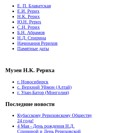
Е. П. Блаватская
Е.И. Рерих
Н.К. Рерих
Ю.Н. Рерих
С.Н. Рерих
Б.Н. Абрамов
Н.Д. Спирина
Начинания Рерихов
Памятные даты
Музеи Н.К. Рериха
г. Новосибирск
с. Верхний Уймон (Алтай)
г. Улан-Батор (Монголия)
Последние новости
Кубасскому Рериховскому Обществу
24 года!
4 Мая - День рождения Н.Д.
Спириной и День Рериховской