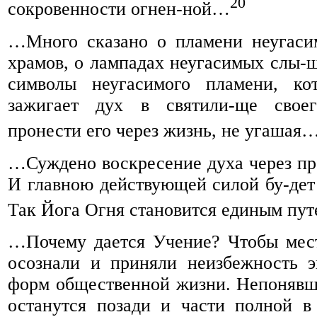
20
сокровенности огнен-ной…
…Много сказано о пламени неугаси
храмов, о лампадах неугасимых слы-ш
символы неугасимого пламени, кот
зажигает дух в святили-ще своег
пронести его через жизнь, не угашая
…Суждено воскресение духа через пр
И главною действующей силой бу-дет 
Так Йога Огня становится единым пу
…Почему дается Учение? Чтобы мест
осознали и приняли неизбежность 
форм общественной жизни. Непонявш
останутся позади и части полной в