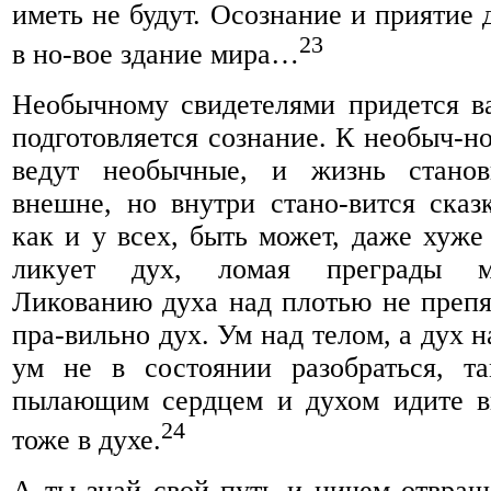
иметь не будут. Осознание и приятие 
23
в но-вое здание мира…
Необычному свидетелями придется ва
подготовляется сознание. К необыч-н
ведут необычные, и жизнь станов
внешне, но внутри стано-вится сказ
как и у всех, быть может, даже хуже
ликует дух, ломая преграды м
Ликованию духа над плотью не препят
пра-вильно дух. Ум над телом, а дух н
ум не в состоянии разобраться, та
пылающим сердцем и духом идите вп
24
тоже в духе.
А ты знай свой путь и ничем отвра