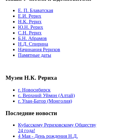
Е. П. Блаватская
Е.И. Рерих
Н.К. Рерих
Ю.Н. Рерих
С.Н. Рерих
Б.Н. Абрамов
Н.Д. Спирина
Начинания Рерихов
Памятные даты
Музеи Н.К. Рериха
г. Новосибирск
с. Верхний Уймон (Алтай)
г. Улан-Батор (Монголия)
Последние новости
Кубасскому Рериховскому Обществу
24 года!
4 Мая - День рождения Н.Д.