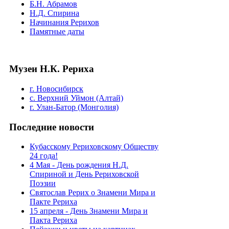
Б.Н. Абрамов
Н.Д. Спирина
Начинания Рерихов
Памятные даты
Музеи Н.К. Рериха
г. Новосибирск
с. Верхний Уймон (Алтай)
г. Улан-Батор (Монголия)
Последние новости
Кубасскому Рериховскому Обществу
24 года!
4 Мая - День рождения Н.Д.
Спириной и День Рериховской
Поэзии
Святослав Рерих о Знамени Мира и
Пакте Рериха
15 апреля - День Знамени Мира и
Пакта Рериха