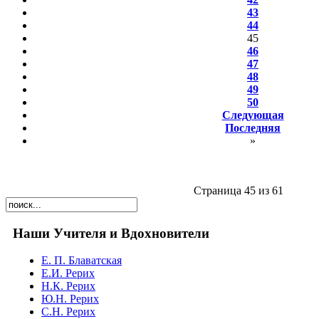
43
44
45
46
47
48
49
50
Следующая
Последняя
»
Страница 45 из 61
Наши Учителя и Вдохновители
Е. П. Блаватская
Е.И. Рерих
Н.К. Рерих
Ю.Н. Рерих
С.Н. Рерих